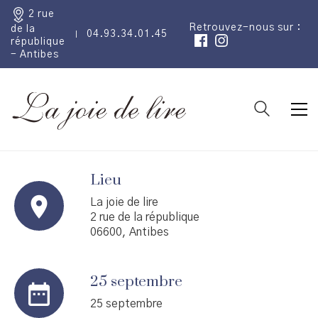
2 rue
Retrouvez-nous sur :
de la
04.93.34.01.45
république
- Antibes
Lieu
La joie de lire
2 rue de la république
06600, Antibes
25 septembre
25 septembre