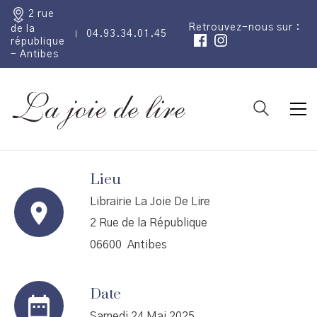
2 rue
Retrouvez-nous sur :
de la
04.93.34.01.45
république
- Antibes
Lieu
Librairie La Joie De Lire
2 Rue de la République
06600 Antibes
Date
Samedi 24 Mai 2025