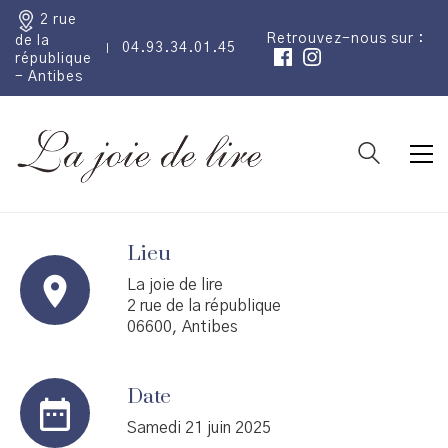
2 rue
Retrouvez-nous sur :
de la
04.93.34.01.45
république
- Antibes
Lieu
La joie de lire
2 rue de la république
06600, Antibes
Date
Samedi 21 juin 2025