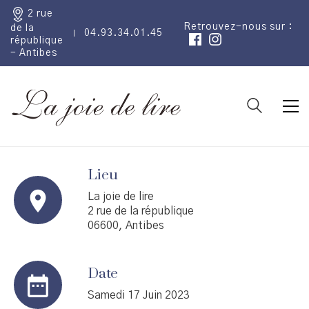
2 rue
Retrouvez-nous sur :
de la
04.93.34.01.45
république
- Antibes
Lieu
La joie de lire
2 rue de la république
06600, Antibes
Date
Samedi 17 Juin 2023