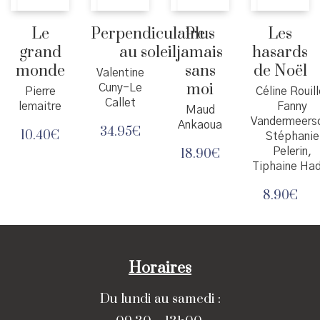
Le
Perpendiculaire
Plus
Les
grand
au soleil
jamais
hasards
monde
sans
de Noël
Valentine
moi
Cuny-Le
Pierre
Céline Rouill
Callet
lemaitre
Fanny
Maud
Vandermeers
Ankaoua
34.95
€
10.40
€
Stéphanie
Pelerin,
18.90
€
Tiphaine Ha
8.90
€
Horaires
Du lundi au samedi :