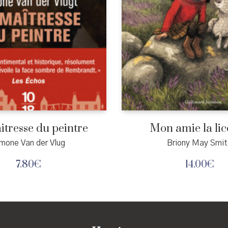
itresse du peintre
Mon amie la li
mone Van der Vlug
Briony May Smit
7.80
€
14.00
€