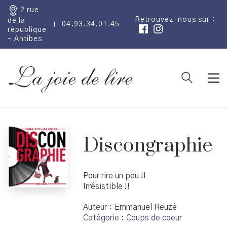
2 rue
Retrouvez-nous sur :
de la
04.93.34.01.45
république
- Antibes
Discongraphie
Pour rire un peu !!
Irrésistible !!
Auteur
Emmanuel Reuzé
Catégorie :
Coups de coeur