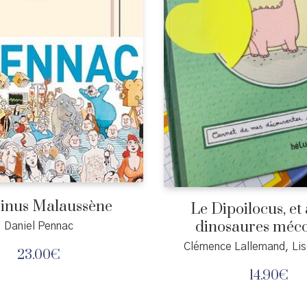
inus Malaussène
Le Dipoilocus, et
dinosaures méc
Daniel Pennac
Clémence Lallemand, Lis
23.00
€
14.90
€