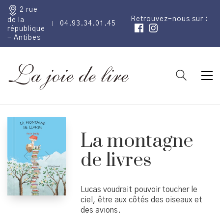
2 rue
Retrouvez-nous sur :
de la
04.93.34.01.45
république
- Antibes
La montagne
de livres
Lucas voudrait pouvoir toucher le
ciel, être aux côtés des oiseaux et
des avions.