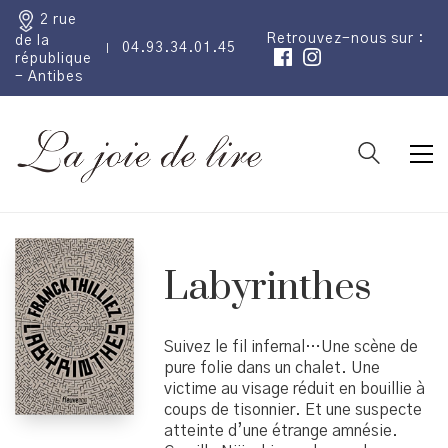
2 rue
Retrouvez-nous sur :
de la
04.93.34.01.45
république
- Antibes
Labyrinthes
Suivez le fil infernal…Une scène de
pure folie dans un chalet. Une
victime au visage réduit en bouillie à
coups de tisonnier. Et une suspecte
atteinte d’une étrange amnésie.