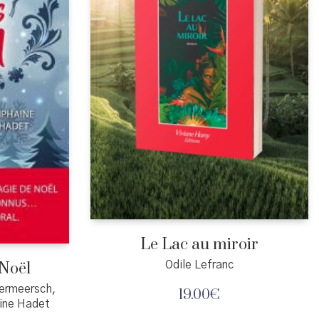
Le Lac au miroir
 Noël
Odile Lefranc
dermeersch,
19.00
€
aine Hadet