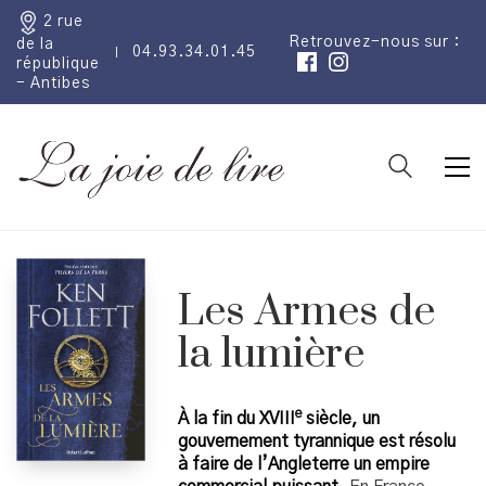
2 rue
Retrouvez-nous sur :
de la
04.93.34.01.45
république
- Antibes
Les Armes de
la lumière
e
À la fin du XVIII
siècle, un
gouvernement tyrannique est résolu
à faire de l’Angleterre un empire