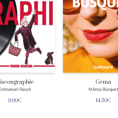
iscongraphie
Gema
Emmanuel Reuzé
Milena Busque
9.90
€
14.50
€