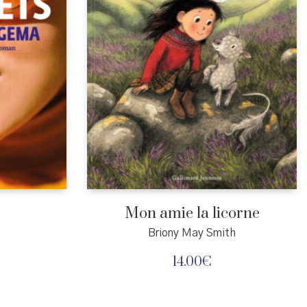
Mon amie la licorne
t
Briony May Smith
14.00
€