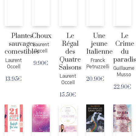
Plantes
Choux
Le
Une
Le
sauvages
Régal
jeune
Crime
Laurent
comestibles
des
Italienne
du
Occell
Quatre
paradi
Laurent
Franck
9.90
€
Saisons
Occell
Petruzzelli
Guillaume
Musso
Laurent
13.95
€
20.90
€
Occell
22.90
€
15.50
€