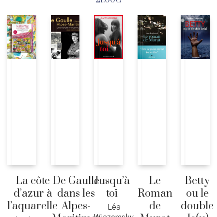
21.00
€
La côte
De Gaulle
Jusqu’à
Le
Betty
d’azur à
dans les
toi
Roman
ou le
l’aquarelle
Alpes-
de
double
Léa