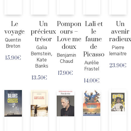
Le
Un
Pompon
Lali et
Un
voyage
précieux
ours –
le
avenir
trésor
Love me
faune
radieu
Quentin
doux
de
Breton
Galia
Pierre
Picasso
Bernstein,
lemaitre
Benjamin
15.90
€
Kate
Chaud
Aurélie
23.90
€
Banks
Frastel
17.90
€
13.50
€
14.00
€