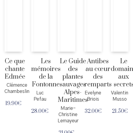
Ce que
Les
Le Guide
Antibes
Le
chante
mémoires
des
au cœur
domain
Edmée
de la
plantes
des
aux
Fontonne
sauvages
remparts
secret
Clémence
Alpes-
Chambeslin
Luc
Evelyne
Valentin
Maritimes
Pefau
Briois
Musso
19.90
€
Marie-
28.00
€
32.00
€
21.50
€
Christine
Lemayeur