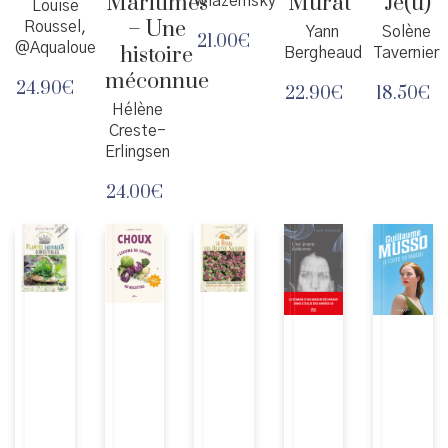
Maritimes
Murat
Je(u)
Wiazemsky
Louise
– Une
Roussel,
Yann
Solène
21.00
€
@Aqualoue
histoire
Bergheaud
Tavernier
méconnue
24.90
€
22.90
€
18.50
€
Hélène
Creste-
Erlingsen
24.00
€