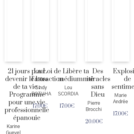
21 jours pour
La Loi de
Libère ta
Des
Explos
devenir le boss
l’attraction
médiumnité
miracles
de
de ta vie :
sans
sentime
Sindy
Lou
Programme
Dieu
BOTUHA
SCORDIA
Marie
pour une vie
Andrée
Pierre
17.00
€
17.00
€
professionnelle
Brocchi
17.00
€
épanouie
20.00
€
Karine
Guevel