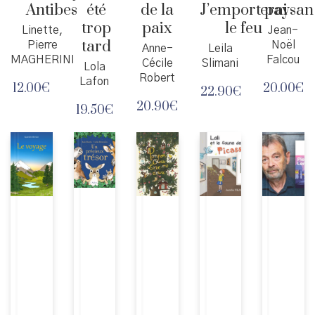
Antibes
été
de la
J’emporterai
paysan
trop
paix
le feu
Linette,
Jean-
tard
Pierre
Noël
Anne-
Leila
MAGHERINI
Falcou
Cécile
Slimani
Lola
Robert
Lafon
12.00
€
20.00
€
22.90
€
20.90
€
19.50
€