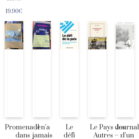
19.90
€
Promenade
Il n’a
Le
Le Pays des
Journa
dans
jamais
défi
Autres – :
d’un