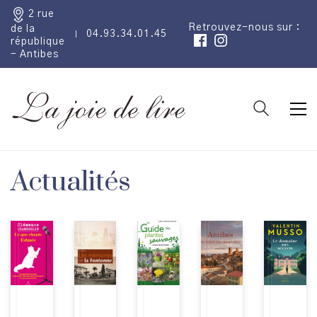
2 rue
Retrouvez-nous sur :
de la
04.93.34.01.45
république
- Antibes
Actualités