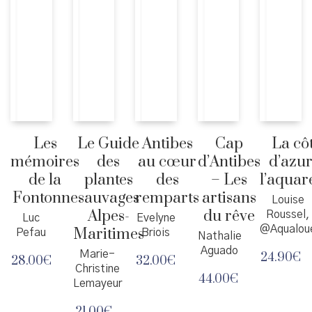
Les
Le Guide
Antibes
Cap
La cô
mémoires
des
au cœur
d’Antibes
d’azur
de la
plantes
des
– Les
l’aquar
Fontonne
sauvages
remparts
artisans
Louise
Alpes-
du rêve
Roussel,
Luc
Evelyne
@Aqualou
Maritimes
Pefau
Briois
Nathalie
Aguado
Marie-
24.90
€
28.00
€
32.00
€
Christine
44.00
€
Lemayeur