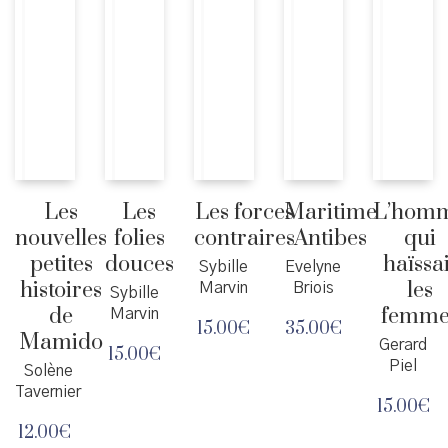
Les
Les
Les forces
Maritime
L’hom
nouvelles
folies
contraires
Antibes
qui
petites
douces
haïssa
Sybille
Evelyne
histoires
les
Marvin
Briois
Sybille
de
femme
Marvin
15.00
€
35.00
€
Mamido
Gerard
15.00
€
Piel
Solène
Tavernier
15.00
€
12.00
€