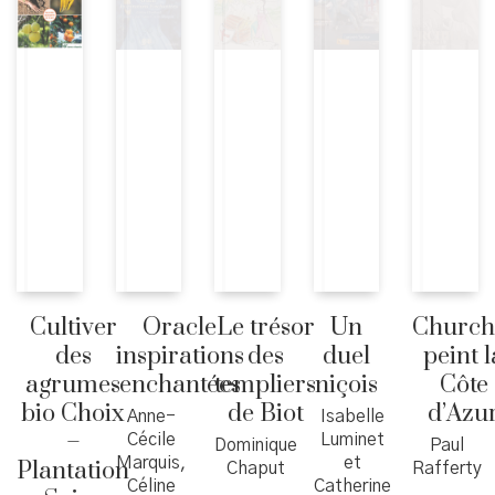
Cultiver
Oracle
Le trésor
Un
Churchi
des
inspirations
des
duel
peint l
agrumes
enchantées
templiers
niçois
Côte
bio Choix
de Biot
d’Azu
Anne-
Isabelle
–
Cécile
Luminet
Dominique
Paul
Marquis,
et
Plantation
Chaput
Rafferty
Céline
Catherine