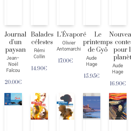
Journal
Balades
L’Évaporé
Le
Nouve
d’un
célestes
printemps
conte
Olivier
paysan
de Gyô
pour 
Antomarchi
Rémi
planè
Collin
Jean-
Aude
17.00
€
Noël
Hage
Aude
14.90
€
Falcou
Hage
15.95
€
20.00
€
16.90
€