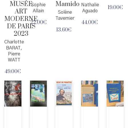
MUSÉE
Mamido
Sophie
Nathalie
19.00
€
ART
Allain
Aguado
Solène
MODERNE
Tavernier
22.00
€
44.00
€
DE PARIS
13.60
€
2023
Charlotte
BARAT,
Pierre
WATT
49.00
€