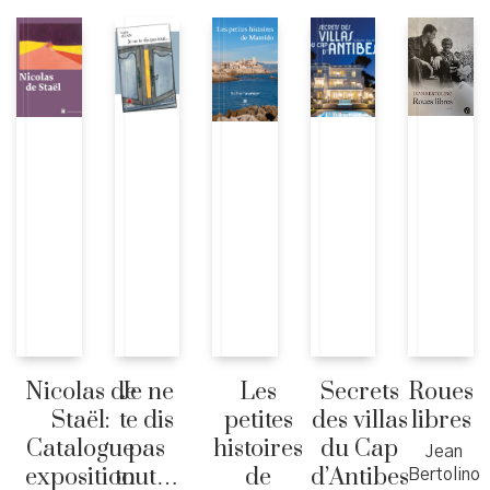
Nicolas de
Je ne
Les
Secrets
Roues
Staël:
te dis
petites
des villas
libres
Catalogue
pas
histoires
du Cap
Jean
exposition
tout…
de
d’Antibes
Bertolino