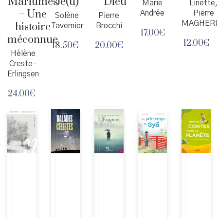
Maritimes
Je(u)
Dieu
Marie
Linette
– Une
Andrée
Pierre
Solène
Pierre
MAGHERI
histoire
Tavernier
Brocchi
17.00
€
méconnue
12.00
€
18.50
€
20.00
€
Hélène
Creste-
Erlingsen
24.00
€