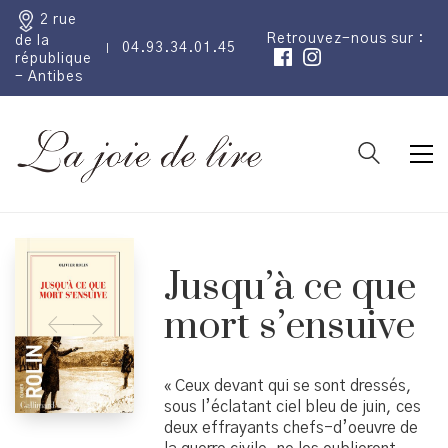
2 rue
Retrouvez-nous sur :
de la
04.93.34.01.45
république
- Antibes
Jusqu’à ce que
mort s’ensuive
« Ceux devant qui se sont dressés,
sous l’éclatant ciel bleu de juin, ces
deux effrayants chefs-d’oeuvre de