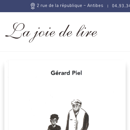
2 rue de la république - Antibes
04.93.3