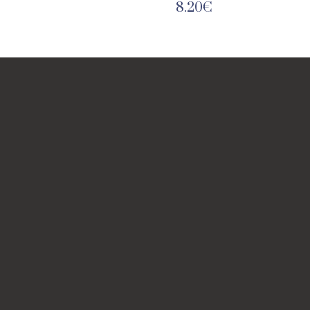
8.20
€