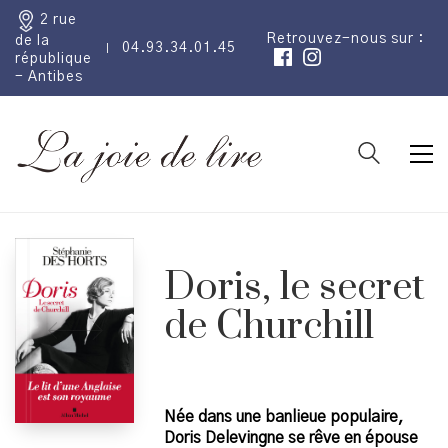
2 rue
Retrouvez-nous sur :
de la
04.93.34.01.45
république
- Antibes
Doris, le secret
de Churchill
Née dans une banlieue populaire,
Doris Delevingne se rêve en épouse